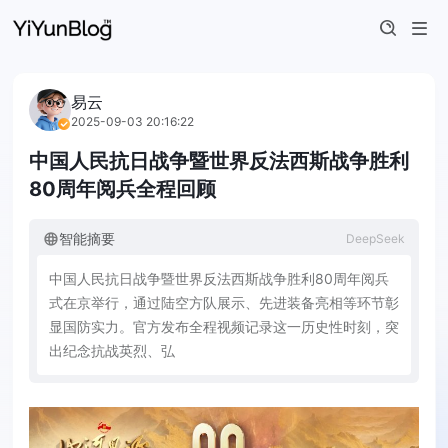
易云
2025-09-03 20:16:22
中国人民抗日战争暨世界反法西斯战争胜利
80周年阅兵全程回顾
智能摘要
DeepSeek
中
国
人
民
抗
日
战
争
暨
世
界
反
法
西
斯
战
争
胜
利
8
0
周
年
阅
兵
式
在
京
举
行
，
通
过
陆
空
方
队
展
示
、
先
进
装
备
亮
相
等
环
节
彰
显
国
防
实
力
。
官
方
发
布
全
程
视
频
记
录
这
一
历
史
性
时
刻
，
突
出
纪
念
抗
战
英
烈
、
弘
扬