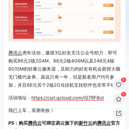
腾讯云
虎年活动，邀请3位好友关注公众号助力，即可
购买66元2核2G4M、88元2核4G6M以及248元4核
8G10M的轻量云服务器，且助力的好友有机会获得大额
无门槛代金券。虽说只有一年，但是新老用户均可参
0
加，并且66元买个2核2G当挂机宝挂软件也非常不错！
0
活动地址：
https://curl.qcloud.com/iG7RF8ot
我已上车，亲测有效！
PS：购买
腾讯云
可绑定易云旗下的
新竹云
的
腾讯云
官方