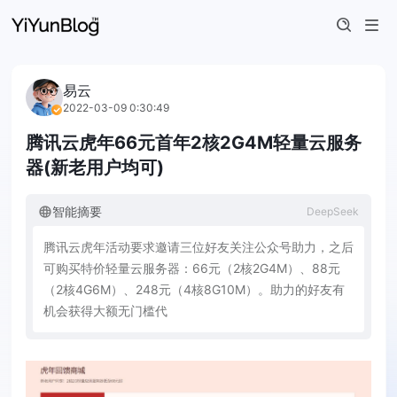
易云
2022-03-09 0:30:49
腾讯云虎年66元首年2核2G4M轻量云服务
器(新老用户均可)
智能摘要
DeepSeek
腾
讯
云
虎
年
活
动
要
求
邀
请
三
位
好
友
关
注
公
众
号
助
力
，
之
后
可
购
买
特
价
轻
量
云
服
务
器
：
6
6
元
（
2
核
2
G
4
M
）
、
8
8
元
（
2
核
4
G
6
M
）
、
2
4
8
元
（
4
核
8
G
1
0
M
）
。
助
力
的
好
友
有
机
会
获
得
大
额
无
门
槛
代
金