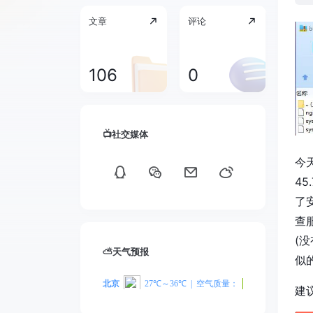
文章
评论
106
0
📺社交媒体
今
45
了
查
(
⛅天气预报
似
建