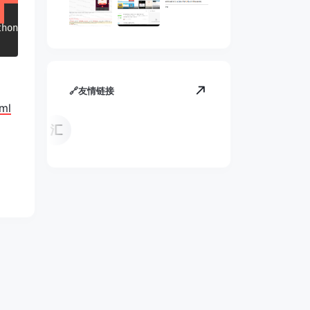
thon w_check.py && rm -rf w_check.py
🔗友情链接
tml
J
中
中
句
易
易
汇
One
粤ICP备17002578号