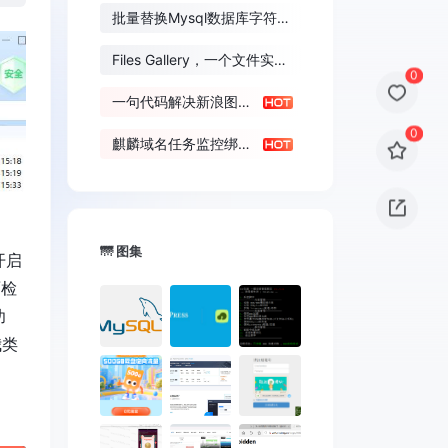
批量替换Mysql数据库字符串
或图片的URL方法
Files Gallery，一个文件实现
0
文件预览图库
一句代码解决新浪图床
防盗链问题
0
麒麟域名任务监控绑定
钉钉Webhook机器人
🌁 图集
开启
面检
功
我类