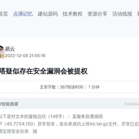
首页
点滴记忆
建站源码
技术教程
资源分享
活动线报
2015年93大阅兵回看
易云
2022-12-09 21:55:16
塔疑似存在安全漏洞会被提权
文章字数：367
阅读时间： 1 分钟
智能摘要
DeepSe
以
下
是
对
文
本
的
凝
炼
总
结
（
1
4
8
字
）
：
某
服
务
器
遭
德
国
P
（
4
5
.
7
7
.
5
4
.
1
5
0
）
异
常
登
录
，
攻
击
者
成
功
上
传
b
b
.
t
a
r
.
g
z
文
件
。
尽
管
已
启
用
宝
塔
安
全
目
录
、
随
机
账
号
密