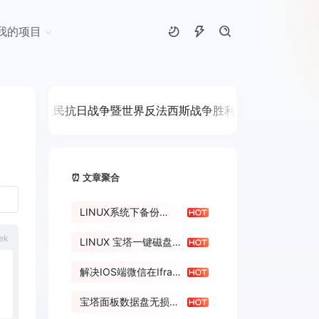
我的项目
（纪念中国人民抗日战争暨世界反法西斯战争胜利70周年阅兵式）
⏰ 文章聚合
LINUX系统下备份
MYSQL所有数据库
ek
LINUX 宝塔一键磁盘自
动挂载脚本
解决IOS端微信在Iframe
框架中无法长按识别二
维码
宝塔面板数据盘无损扩
容