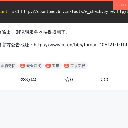
curl
 -sSO http://download.bt.cn/tools/w_check.py && btpy
有输出，则说明服务器被提权黑了。
塔官方公告地址：
https://www.bt.cn/bbs/thread-105121-1-1.h
点滴记忆
安全漏洞
宝塔
宝塔面板
3,640
0
0
6
易云博客
All rights reserved Designed by
NiceTheme
CDN by
Edge