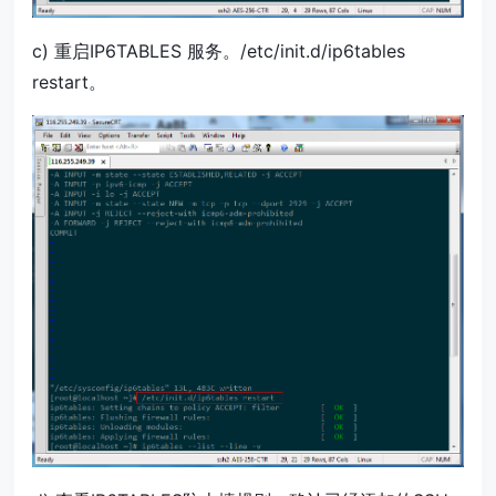
c) 重启IP6TABLES 服务。/etc/init.d/ip6tables
restart。